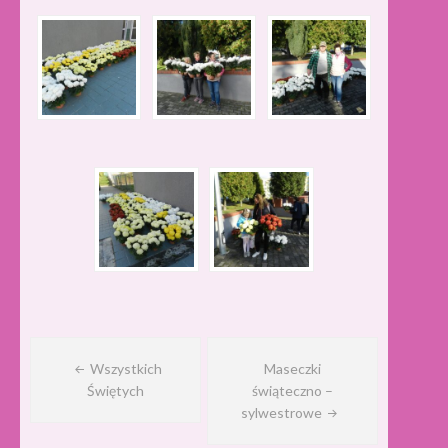
Nawigacja
wpisu
Wszystkich
Maseczki
Świętych
świąteczno –
sylwestrowe