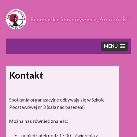
Skip
to
content
MENU
Kontakt
Spotkania organizacyjne odbywają się w Szkole
Podstawowej nr 3 (sala nad basenem)
Można nas również znaleźć:
poniedziałek godz.17.00 – ćwiczenia z