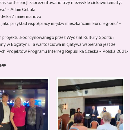
zas konferencji zaprezentowano trzy niezwykle ciekawe tematy:
ość” – Adam Cebula
 Hedvika Zimmermanova
 jako przykład współpracy między mieszkańcami Euroregionu” –
 projektu, koordynowanego przez Wydział Kultury, Sportu i
y w Bogatyni. Ta wartościowa inicjatywa wspierana jest ze
ych Projektów Programu Interreg Republika Czeska – Polska 2021-
e
❤️