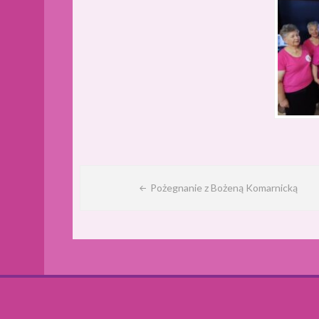
Nawigacja
Pożegnanie z Bożeną Komarnicką
wpisu