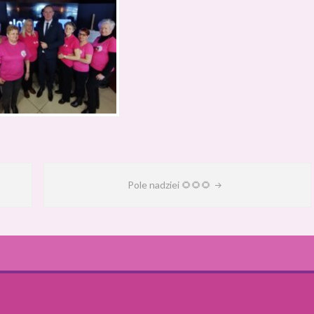
Pole nadziei 🌻🌻🌻