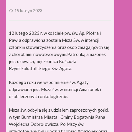
15 lutego 2023
12 lutego 2023 r. w kościele pw. św. Ap. Piotra i
Pawła odprawiona została Msza Św. w intencji
członkiń stowarzyszenia oraz osób zmagających się
z chorobami nowotworowymi.
Patronką amazonek
jest dziewica, męczennica Kościoła
Rzymskokatolickiego, św. Agata.
Każdego roku we wspomnienie św. Agaty
odprawiana jest Msza św. w intencji Amazonek i
osób leczonych onkologicznie.
Msza św. odbyła się z udziałem zaproszonych gości,
w tym Burmistrza Miasta i Gminy Bogatynia Pana
Wojciecha Dobrołowicza. Po Mszy św.
przygotowany był uroczysty obiad Amazonek oraz